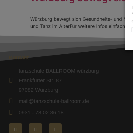
Würzburg bewegt sich Gesundheits- und Mitma
und Tanz im AlterFür weitere Infos einfach da
Kontakt
tanzschule BALLROOM würzburg
Frankfurter Str. 87
97082 Würzburg
mail@tanzschule-ballroom.de
0931 - 78 02 36 18