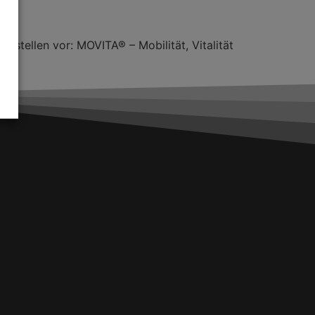
tellen vor: MOVITA® – Mobilität, Vitalität