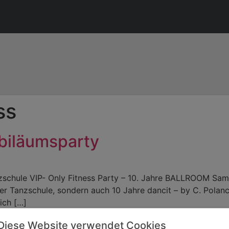
ss
ubiläumsparty
nzschule VIP- Only Fitness Party – 10. Jahre BALLROOM Sam
der Tanzschule, sondern auch 10 Jahre dancit – by C. Polan
ich […]
Diese Website verwendet Cookies