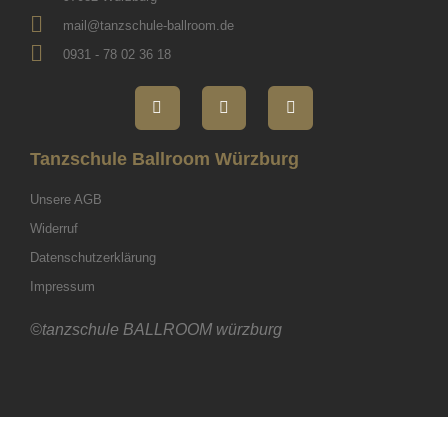
mail@tanzschule-ballroom.de
0931 - 78 02 36 18
Tanzschule Ballroom Würzburg
Unsere AGB
Widerruf
Datenschutzerklärung
Impressum
©tanzschule BALLROOM würzburg