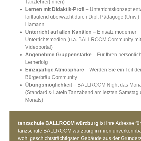
Tanzlehrer(innen)
Lernen mit Didaktik-Profi
– Unterrichtskonzept ent
fortlaufend überwacht durch Dipl. Pädagoge (Univ.)
Hamann
Unterricht auf allen Kanälen
– Einsatz moderner
Unterrichtsmedien (u.a. BALLROOM Community mit
Videoportal)
Angenehme Gruppenstärke
– Für Ihren persönlic
Lernerfolg
Einzigartige Atmosphäre
– Werden Sie ein Teil de
Bürgerbräu Community
Übungsmöglichkeit
– BALLROOM Night das Mona
(Standard & Latein Tanzabend am letzten Samstag 
Monats)
tanzschule BALLROOM würzburg
ist Ihre Adresse fü
tanzschule BALLROOM würzburg in ihren unverkennbare
wohl geschichtsträchtigsten Gebäude aus der Gründerz