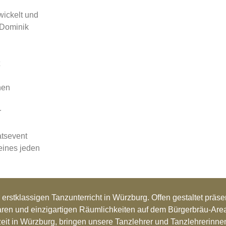
wickelt und
 Dominik
hen
r
tsevent
eines jeden
r erstklassigen Tanzunterricht in Würzburg. Offen gestaltet präs
n und einzigartigen Räumlichkeiten auf dem Bürgerbräu-Areal.
eit in Würzburg, bringen unsere Tanzlehrer und Tanzlehrerinne