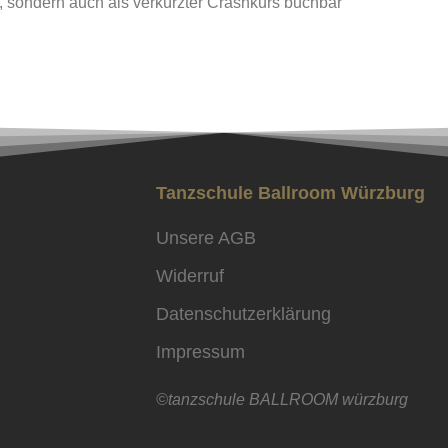
e, sondern auch als verkürzter Crashkurs buchbar
Tanzschule Ballroom Würzburg
Unsere AGB
Widerruf
Datenschutzerklärung
Impressum
©tanzschule BALLROOM würzburg