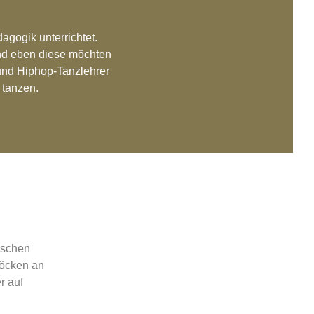
agogik unterrichtet.
und eben diese möchten
 und Hiphop-Tanzlehrer
 tanzen.
rschen
öcken an
r auf