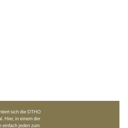
entiert sich die DTHO
 Hier, in einem der
n einfach jeden zum