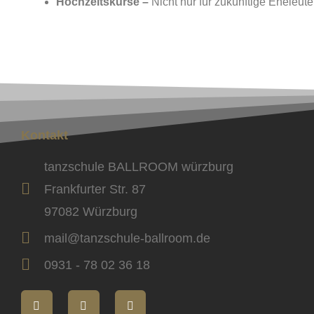
Hochzeitskurse –
Nicht nur für zukünftige Eheleut
Kontakt
tanzschule BALLROOM würzburg
Frankfurter Str. 87
97082 Würzburg
mail@tanzschule-ballroom.de
0931 - 78 02 36 18