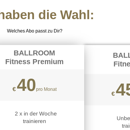
 haben die Wahl:
Welches Abo passt zu Dir?
BALLROOM
BAL
Fitness Premium
Fitn
40
4
€
pro Monat
€
2 x in der Woche
Unbeg
trainieren
tra