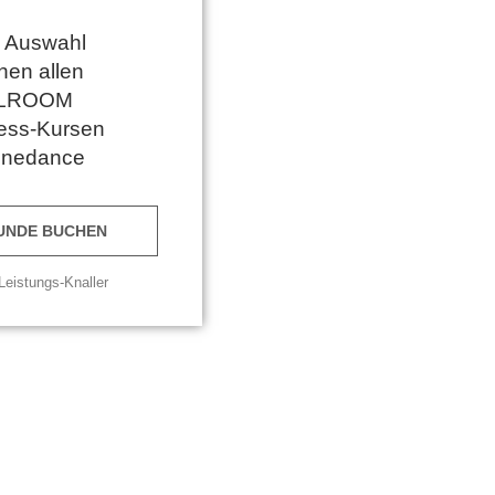
e Auswahl
hen allen
LROOM
ness-Kursen
Linedance
UNDE BUCHEN
Leistungs-Knaller