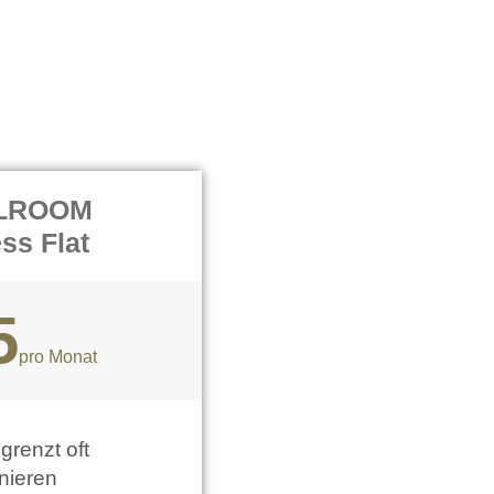
LROOM
ess Flat
5
pro Monat
renzt oft
inieren