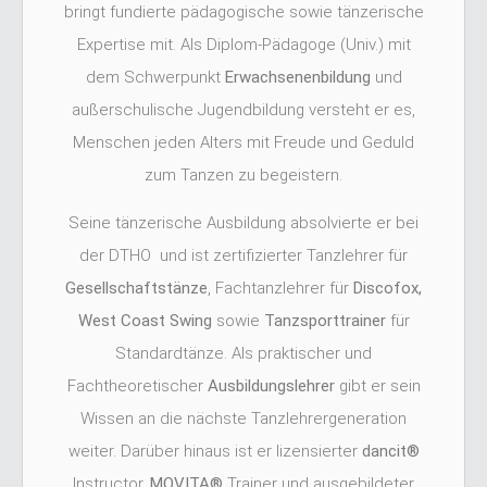
bringt fundierte pädagogische sowie tänzerische
Expertise mit. Als Diplom-Pädagoge (Univ.) mit
dem Schwerpunkt
Erwachsenenbildung
und
außerschulische Jugendbildung versteht er es,
Menschen jeden Alters mit Freude und Geduld
zum Tanzen zu begeistern.
Seine tänzerische Ausbildung absolvierte er bei
der DTHO und ist zertifizierter Tanzlehrer für
Gesellschaftstänze
, Fachtanzlehrer für
Discofox,
West Coast Swing
sowie
Tanzsporttrainer
für
Standardtänze. Als praktischer und
Fachtheoretischer
Ausbildungslehrer
gibt er sein
Wissen an die nächste Tanzlehrergeneration
weiter. Darüber hinaus ist er lizensierter
dancit®
Instructor,
MOVITA®
Trainer und ausgebildeter