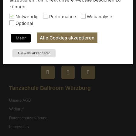
akzeptieren“, um direkt unsere Website besuchen zu
können.
Kontakt
Notwendig
Performance
Webanalyse
Optional
tanzschule BALLROOM würzburg
Frankfurter Str. 87
Alle Cookies akzeptieren
Mehr
97082 Würzburg
mail@tanzschule-ballroom.de
Auswahl akzeptieren
0931 - 78 02 36 18
Tanzschule Ballroom Würzburg
Unsere AGB
Widerruf
Datenschutzerklärung
Impressum