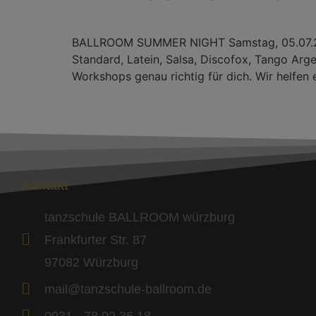
BALLROOM SUMMER NIGHT Samstag, 05.07.2025
Standard, Latein, Salsa, Discofox, Tango Arge
Workshops genau richtig für dich. Wir helfen 
Kontakt
tanzschule BALLROOM würzburg
Frankfurter Str. 87
97082 Würzburg
mail@tanzschule-ballroom.de
0931 - 78 02 36 18