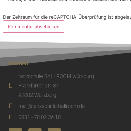
Der Zeitraum für die reCAPTCHA-Überprüfung ist abgelaufe
Kontakt
tanzschule BALLROOM würzburg
Frankfurter Str. 87
97082 Würzburg
mail@tanzschule-ballroom.de
0931 - 78 02 36 18