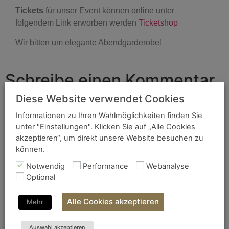
Tickets
für unser Event können online unter
folgendem Link erworben werden
Ticketshop
Wir bitten um elegante Abendgarderobe!
Schreibe einen Kommentar
Diese Website verwendet Cookies
Deine E-Mail-Adresse wird nicht veröffentlicht.
Informationen zu Ihren Wahlmöglichkeiten finden Sie
Erforderliche Felder sind mit
*
markiert
unter "Einstellungen". Klicken Sie auf „Alle Cookies
Kommentar
*
akzeptieren“, um direkt unsere Website besuchen zu
können.
Notwendig
Performance
Webanalyse
Optional
Alle Cookies akzeptieren
Mehr
Auswahl akzeptieren