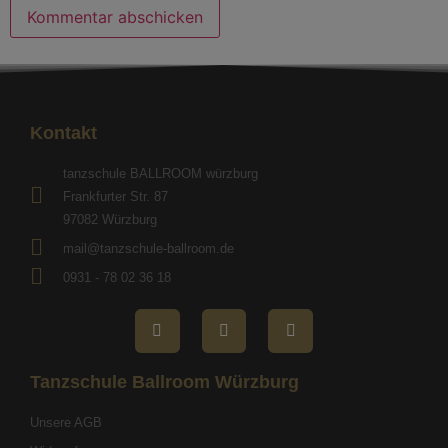
Kontakt
tanzschule BALLROOM würzburg
Frankfurter Str. 87
97082 Würzburg
mail@tanzschule-ballroom.de
0931 - 78 02 36 18
Tanzschule Ballroom Würzburg
Unsere AGB