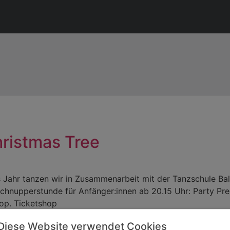
ristmas Tree
 Jahr tanzen wir in Zusammenarbeit mit der Tanzschule Ball
Schnupperstunde für Anfänger:innen ab 20.15 Uhr: Party Prei
hop. Ticketshop
Diese Website verwendet Cookies