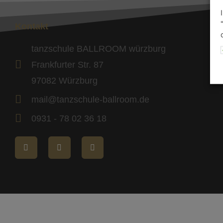
Kontakt
tanzschule BALLROOM würzburg
Frankfurter Str. 87
97082 Würzburg
mail@tanzschule-ballroom.de
0931 - 78 02 36 18