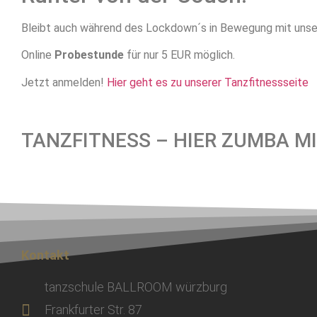
Bleibt auch während des Lockdown´s in Bewegung mit uns
Online
Probestunde
für nur 5 EUR möglich.
Jetzt anmelden!
Hier geht es zu unserer Tanzfitnessseite
TANZFITNESS – HIER ZUMBA M
Kontakt
tanzschule BALLROOM würzburg
Frankfurter Str. 87