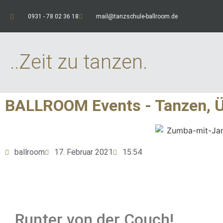
0931 - 78 02 36 18
mail@tanzschule-ballroom.de
..Zeit zu tanzen.
BALLROOM Events - Tanzen, Übe
ballroom
17. Februar 2021
15:54
Runter von der Couch!